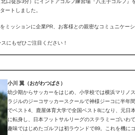
町（北口徒歩3分）にインドアゴルフ練習場『八王子ゴルフ』
タートしました。
をミッションに企業PR、お客様との親密なコミュニケー
ースにもぜひご注目ください！
小川 翼（おがわつばさ）
幼少期からサッカーをはじめ、小学校では横浜マリノス
ラジルのジーコサッカースクールで神様ジーコに半年
でベスト4、鹿屋体育大学で全国ベスト8になり、元日
に転身し、日本フットサルリーグのステラミーゴいわ
趣味ではじめたゴルフは初ラウンドで89。これを機に