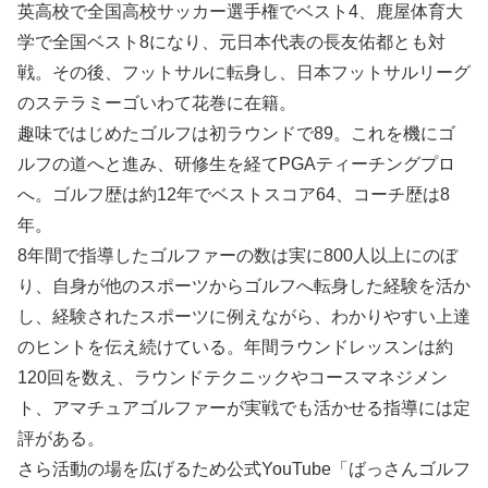
英高校で全国高校サッカー選手権でベスト4、鹿屋体育大
学で全国ベスト8になり、元日本代表の長友佑都とも対
戦。その後、フットサルに転身し、日本フットサルリーグ
のステラミーゴいわて花巻に在籍。
趣味ではじめたゴルフは初ラウンドで89。これを機にゴ
ルフの道へと進み、研修生を経てPGAティーチングプロ
へ。ゴルフ歴は約12年でベストスコア64、コーチ歴は8
年。
8年間で指導したゴルファーの数は実に800人以上にのぼ
り、自身が他のスポーツからゴルフへ転身した経験を活か
し、経験されたスポーツに例えながら、わかりやすい上達
のヒントを伝え続けている。年間ラウンドレッスンは約
120回を数え、ラウンドテクニックやコースマネジメン
ト、アマチュアゴルファーが実戦でも活かせる指導には定
評がある。
さら活動の場を広げるため公式YouTube「ばっさんゴルフ