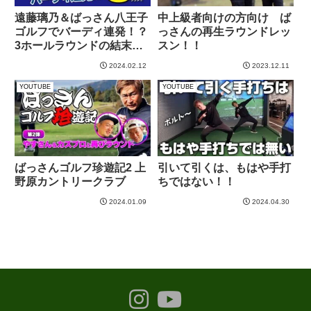
遠藤璃乃＆ばっさん八王子
中上級者向けの方向け ば
ゴルフでバーディ連発！？
っさんの再生ラウンドレッ
3ホールラウンドの結末は
スン！！
いかに？
2024.02.12
2023.12.11
YOUTUBE
YOUTUBE
ばっさんゴルフ珍遊記2 上
引いて引くは、もはや手打
野原カントリークラブ
ちではない！！
2024.01.09
2024.04.30