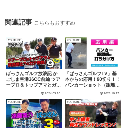
関連記事
こちらもおすすめ
YOUTUBE
YOUTUBE
ばっさんゴルフ放浪記 か
「ばっさんゴルフTV」基
ごしま空港36CC前編 ツア
本からの応用！90切り！！
ープロ＆トップアマとガチ
バンカーショット（距離の
勝負！！英語禁止ルールで
打ち分け方）
2024.05.16
2023.10.17
脳内大混乱？
YOUTUBE
YOUTUBE