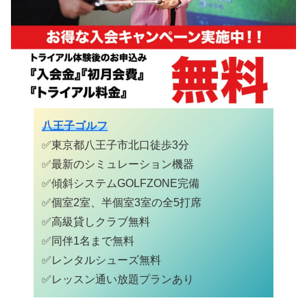
八王子ゴルフ
✅東京都八王子市北口徒歩3分
✅最新のシミュレーション機器
✅
傾斜システムGOLFZONE完備
✅個室2室、半個室3室の全5打席
✅高級貸しクラブ無料
✅同伴1名まで無料
✅レンタルシューズ無料
✅
レッスン通い放題プランあり