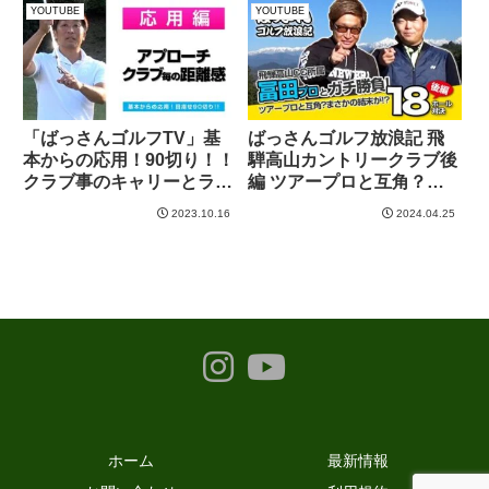
YOUTUBE
YOUTUBE
「ばっさんゴルフTV」基
ばっさんゴルフ放浪記 飛
本からの応用！90切り！！
騨高山カントリークラブ後
クラブ事のキャリーとラン
編 ツアープロと互角？ま
を加味したアプローチ
さかの結末が！？
2023.10.16
2024.04.25
ホーム
最新情報