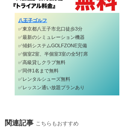
八王子ゴルフ
✅東京都八王子市北口徒歩3分
✅最新のシミュレーション機器
✅
傾斜システムGOLFZONE完備
✅個室2室、半個室3室の全5打席
✅高級貸しクラブ無料
✅同伴1名まで無料
✅レンタルシューズ無料
✅
レッスン通い放題プランあり
関連記事
こちらもおすすめ