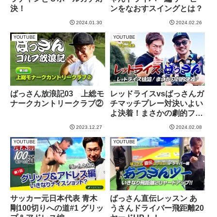
決！
ンをなおすスイングとは？
2024.01.30
2024.02.26
YOUTUBE
YOUTUBE
ばっさん放浪記03 上総モ
レッドライスvsばっさんガ
ナークカントリークラブ②
チマッチプレー対決いよい
よ決着！まさかの劇的フィ
ナーレ？
2023.12.27
2024.02.08
YOUTUBE
YOUTUBE
サッカー元日本代表 青木
ばっさん直伝レッスン あ
剛100切りへの道#1 グリッ
うさんドライバー飛距離20