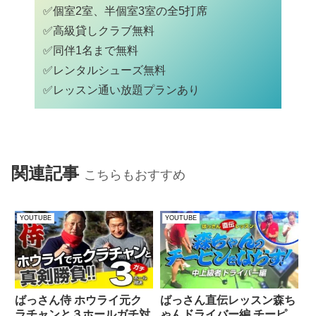
✅個室2室、半個室3室の全5打席
✅高級貸しクラブ無料
✅同伴1名まで無料
✅レンタルシューズ無料
✅
レッスン通い放題プランあり
関連記事
こちらもおすすめ
YOUTUBE
YOUTUBE
ばっさん侍 ホウライ元ク
ばっさん直伝レッスン森ち
ラチャンと３ホールガチ対
ゃんドライバー編 チーピ