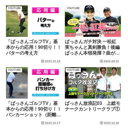
YOUTUBE
YOUTUBE
「ばっさんゴルフTV」基
ばっさんガチ対決 一松紅
本からの応用！90切り！！
実ちゃんと真剣勝負！後編
パターの考え方
ばっさん本領発揮？曲がら
ない実力派女子に大苦
2023.10.10
2024.08.31
戦！！
YOUTUBE
YOUTUBE
「ばっさんゴルフTV」基
ばっさん放浪記03 上総モ
本からの応用！90切り！！
ナークカントリークラブ①
バンカーショット（距離の
打ち分け方）
2023.10.17
2023.12.26