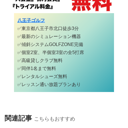
八王子ゴルフ
✅東京都八王子市北口徒歩3分
✅最新のシミュレーション機器
✅
傾斜システムGOLFZONE完備
✅個室2室、半個室3室の全5打席
✅高級貸しクラブ無料
✅同伴1名まで無料
✅レンタルシューズ無料
✅
レッスン通い放題プランあり
関連記事
こちらもおすすめ