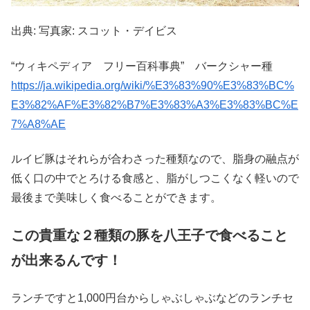
出典: 写真家: スコット・デイビス
“ウィキペディア フリー百科事典” バークシャー種
https://ja.wikipedia.org/wiki/%E3%83%90%E3%83%BC%
E3%82%AF%E3%82%B7%E3%83%A3%E3%83%BC%E
7%A8%AE
ルイビ豚はそれらが合わさった種類なので、脂身の融点が
低く口の中でとろける食感と、脂がしつこくなく軽いので
最後まで美味しく食べることができます。
この貴重な２種類の豚を八王子で食べること
が出来るんです！
ランチですと1,000円台からしゃぶしゃぶなどのランチセ