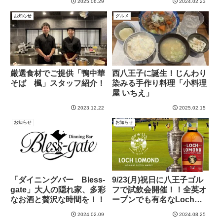
2025.06.29
2024.02.23
魅力に迫る！
お知らせ
グルメ
厳選食材でご提供「鴨中華
西八王子に誕生！じんわり
そば 楓」スタッフ紹介！
染みる手作り料理「小料理
屋 いちえ」
2023.12.22
2025.02.15
お知らせ
お知らせ
「ダイニングバー Bless-
9/23(月)祝日に八王子ゴル
gate」大人の隠れ家、多彩
フで試飲会開催！！全英オ
なお酒と贅沢な時間を！！
ープンでも有名なLoch
Lomondも・・・ゴルフと
2024.02.09
2024.08.25
スコッチの極上の融合