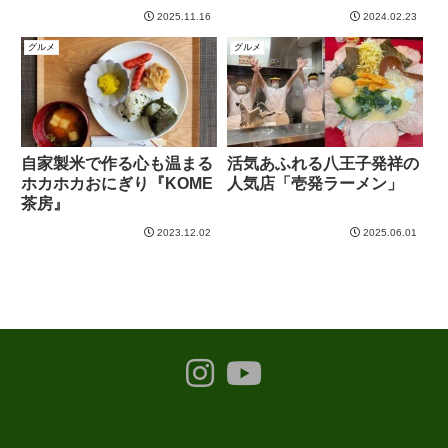
ッパのお城のような空間で
2025.11.16
2024.02.23
味わう癒しのスイーツ
グルメ
グルメ
自家製米で作る心も温まる
活気あふれる八王子発祥の
ホカホカおにぎり『KOME
人気店「壱発ラーメン」
茶房』
2023.12.02
2025.06.01