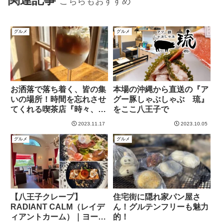
こちらもおすすめ
グルメ
グルメ
お洒落で落ち着く、皆の集
本場の沖縄から直送の『ア
いの場所！時間を忘れさせ
グー豚しゃぶしゃぶ 琉』
てくれる喫茶店『時々、
をここ八王子で
雨』
2023.11.17
2023.10.05
グルメ
グルメ
【八王子クレープ】
住宅街に隠れ家パン屋さ
RADIANT CALM（レイデ
ん！グルテンフリーも魅力
ィアントカーム）｜ヨーロ
的！