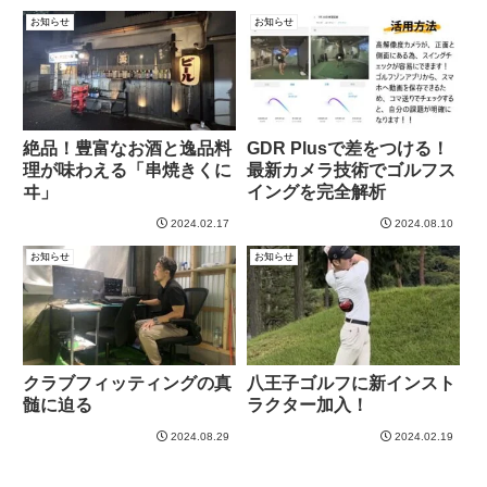
お知らせ
お知らせ
絶品！豊富なお酒と逸品料
GDR Plusで差をつける！
理が味わえる「串焼きくに
最新カメラ技術でゴルフス
ヰ」
イングを完全解析
2024.02.17
2024.08.10
お知らせ
お知らせ
クラブフィッティングの真
八王子ゴルフに新インスト
髄に迫る
ラクター加入！
2024.08.29
2024.02.19