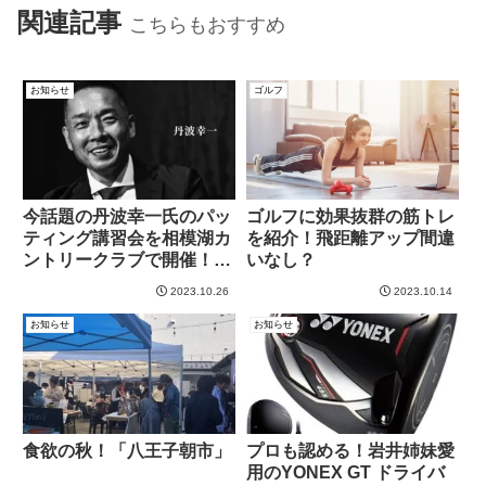
関連記事
こちらもおすすめ
お知らせ
ゴルフ
今話題の丹波幸一氏のパッ
ゴルフに効果抜群の筋トレ
ティング講習会を相模湖カ
を紹介！飛距離アップ間違
ントリークラブで開催！注
いなし？
目されるメンタル＆パッテ
2023.10.26
2023.10.14
ィングスキルの重要性！！
お知らせ
お知らせ
食欲の秋！「八王子朝市」
プロも認める！岩井姉妹愛
用のYONEX GT ドライバ